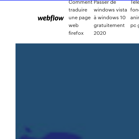
Comment
Passer de
Tel
traduire
windows vista
fon
une page
à windows 10
ani
web
gratuitement
pc 
firefox
2020