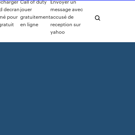
echarger
Call of duty
Envoyer un
d decran
jouer
message avec
mé pour
gratuitement
accusé de
gratuit
en ligne
reception sur
yahoo