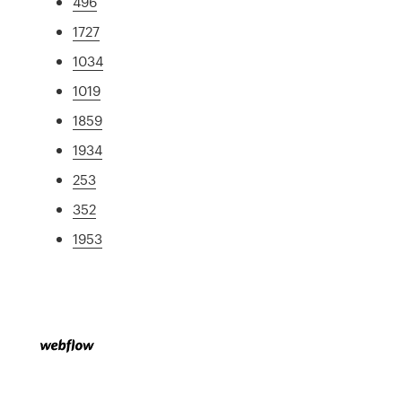
496
1727
1034
1019
1859
1934
253
352
1953