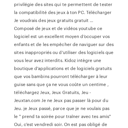
privilégie des sites qui te permettent de tester
la compatibilité des jeux à ton PC. Télécharger
Je voudrais des jeux gratuits gratuit ...
Composé de jeux et de vidéos youtube ce
logiciel est un excellent moyen d’occuper vos
enfants et de les empêcher de naviguer sur des
sites inappropriés ou d’utiliser des logiciels que
vous leur avez interdits. Kidoz intègre une
boutique d’applications et de logiciels gratuits
que vos bambins pourront télécharger à leur
guise sans que ça ne vous coûte un centime ,
téléchargez Jeux, Jeux Gratuits, Jeu -
Jeuxtan.com Je ne Jeux pas passer là pour du
Jeu. je Jeux passé, parce que je ne voulais pas
le " prend ta soirée pour traîner avec tes amis"
Oui, c'est vendredi soir. On est pas obligé de