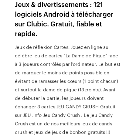
Jeux & divertissements : 121
logiciels Android à télécharger
sur Clubic. Gratuit, fiable et
rapide.
Jeux de réflexion Cartes. Jouez en ligne au
célèbre jeu de cartes "La Dame de Pique" face
à 3 joueurs contrôlés par l'ordinateur. Le but est
de marquer le moins de points possible en
évitant de ramasser les cœurs (1 point chacun)
et surtout la dame de pique (13 points). Avant
de débuter la partie, les joueurs doivent
échanger 3 cartes JEU CANDY CRUSH Gratuit
sur JEU .info Jeu Candy Crush : Le jeu Candy
Crush est un de nos meilleurs jeux de candy
crush et jeux de jeux de bonbon gratuits !!!