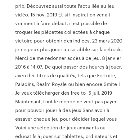
prix. Découvrez aussi toute l'actu liée au jeu
vidéo. 15 nov. 2019 Et si l'inspiration venait
vraiment à faire défaut, il est possible de
troquer les piécettes collectées à chaque
victoire pour obtenir des indices. 23 mars 2020
je ne peux plus jouer au scrabble sur facebook.
Merci de me redonner accès à ce jeu. 8 janvier
2016 à 14:07. De quoi passer des heures à jouer,
avec des titres de qualités, tels que Fortnite,
Paladins, Realm Royale ou bien encore Smite !
Je veux télécharger des free to 5 juil. 2019
Maintenant, tout le monde ne veut pas payer
pour pouvoir jouer à des jeux Sans avoir à
essayer chaque jeu pour décider lequel vous
Voici une sélection de jeux amusants ou
éducatifs à jouer sur tablettes, ordinateurs et