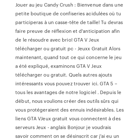
Jouer au jeu Candy Crush : Bienvenue dans une
petite boutique de confiseries acidulées où tu
participeras à un casse-tête de taille! Tu devras
faire preuve de réflexion et d'anticipation afin
de le résoudre avec brio! GTA V Jeux
télécharger ou gratuit pc - Jeuxx Gratuit Alors
maintenant, quand tout ce qui concerne le jeu
a été expliqué, examinons GTA V Jeux
télécharger ou gratuit. Quels autres ajouts
intéressants vous pouvez trouver ici. GTA 5 –
tous les avantages de notre logiciel . Depuis le
début, nous voulions créer des outils sûrs qui
vous protégeraient des ennuis indésirables. Les
liens GTA VJeux gratuit vous connectent à des
serveurs Jeux - anglais Bonjour je voudrais
savoir comment on se désinscrit car j'ai eu un