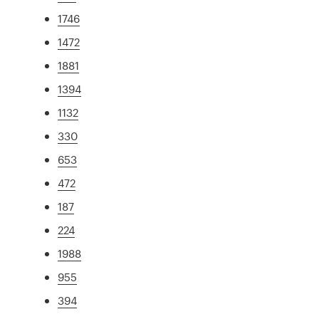
1746
1472
1881
1394
1132
330
653
472
187
224
1988
955
394