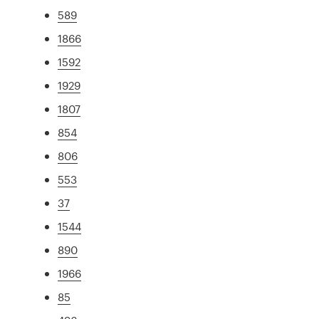
589
1866
1592
1929
1807
854
806
553
37
1544
890
1966
85