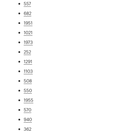
557
682
1951
1021
1973
252
1291
1103
508
550
1955
570
940
362