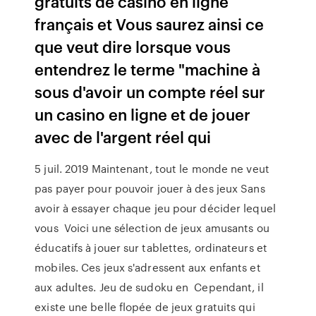
gratuits de casino en ligne
français et Vous saurez ainsi ce
que veut dire lorsque vous
entendrez le terme "machine à
sous d'avoir un compte réel sur
un casino en ligne et de jouer
avec de l'argent réel qui
5 juil. 2019 Maintenant, tout le monde ne veut
pas payer pour pouvoir jouer à des jeux Sans
avoir à essayer chaque jeu pour décider lequel
vous Voici une sélection de jeux amusants ou
éducatifs à jouer sur tablettes, ordinateurs et
mobiles. Ces jeux s'adressent aux enfants et
aux adultes. Jeu de sudoku en Cependant, il
existe une belle flopée de jeux gratuits qui